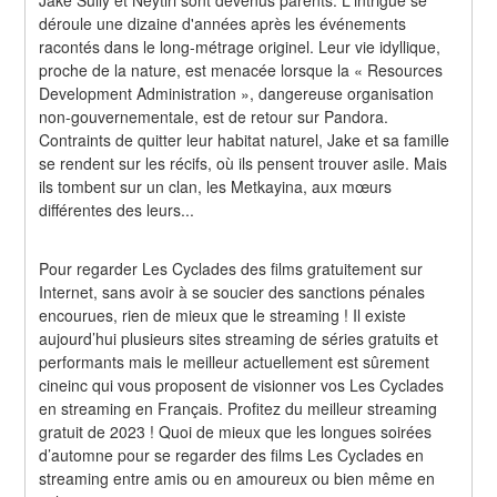
Jake Sully et Neytiri sont devenus parents. L'intrigue se 
déroule une dizaine d'années après les événements 
racontés dans le long-métrage originel. Leur vie idyllique, 
proche de la nature, est menacée lorsque la « Resources 
Development Administration », dangereuse organisation 
non-gouvernementale, est de retour sur Pandora. 
Contraints de quitter leur habitat naturel, Jake et sa famille 
se rendent sur les récifs, où ils pensent trouver asile. Mais 
ils tombent sur un clan, les Metkayina, aux mœurs 
différentes des leurs...
Pour regarder Les Cyclades des films gratuitement sur 
Internet, sans avoir à se soucier des sanctions pénales 
encourues, rien de mieux que le streaming ! Il existe 
aujourd’hui plusieurs sites streaming de séries gratuits et 
performants mais le meilleur actuellement est sûrement 
cineinc qui vous proposent de visionner vos Les Cyclades 
en streaming en Français. Profitez du meilleur streaming 
gratuit de 2023 ! Quoi de mieux que les longues soirées 
d’automne pour se regarder des films Les Cyclades en 
streaming entre amis ou en amoureux ou bien même en 