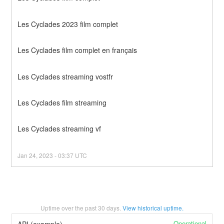
Les Cyclades 2023 film complet
Les Cyclades film complet en français
Les Cyclades streaming vostfr
Les Cyclades film streaming
Les Cyclades streaming vf
Jan
24
,
2023
-
03:37
UTC
Uptime over the past
30
days.
View historical uptime.
Operational